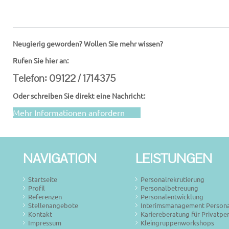
Neugierig geworden? Wollen Sie mehr wissen?
Rufen Sie hier an:
Telefon: 09122 / 1714375
Oder schreiben Sie direkt eine Nachricht:
Mehr Informationen anfordern
NAVIGATION
LEISTUNGEN
Startseite
Personalrekrutierung
Profil
Personalbetreuung
Referenzen
Personalentwicklung
Stellenangebote
Interimsmanagement Person
Kontakt
Kariereberatung für Privatpe
Impressum
Kleingruppenworkshops